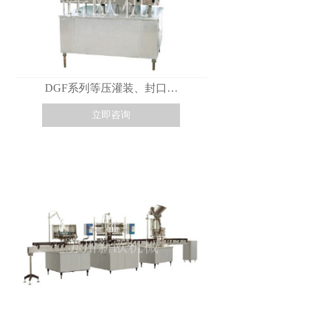
DGF系列等压灌装、封口…
立即咨询