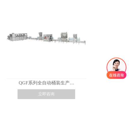
QGF系列全自动桶装生产…
立即咨询