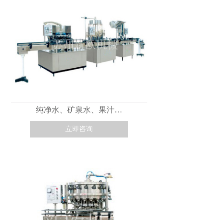
纯净水、矿泉水、果汁…
立即咨询